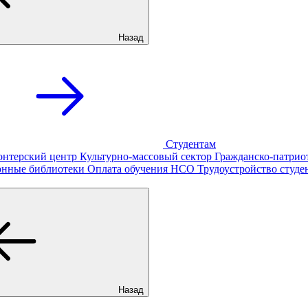
Назад
Студентам
онтерский центр
Культурно-массовый сектор
Гражданско-патрио
онные библиотеки
Оплата обучения
НСО
Трудоустройство студе
Назад