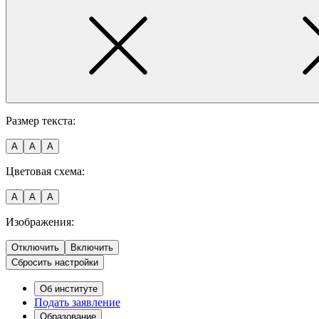
Размер текста:
A
A
A
Цветовая схема:
A
A
A
Изображения:
Отключить
Включить
Сбросить настройки
Об институте
Подать заявление
Образование