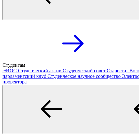
Студентам
ЭИОС
Студенческий актив
Студенческий совет
Старостат
Вол
парламентский клуб
Студенческое научное сообщество
Электр
проректора