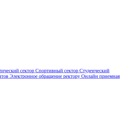
тический сектор
Спортивный сектор
Студенческий
нтов
Электронное обращение ректору
Онлайн приемная