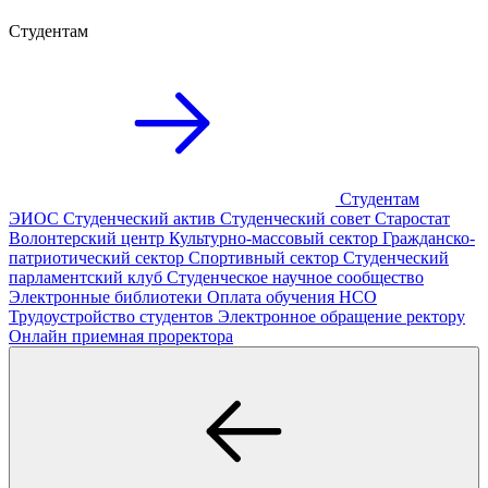
Студентам
Студентам
ЭИОС
Студенческий актив
Студенческий совет
Старостат
Волонтерский центр
Культурно-массовый сектор
Гражданско-
патриотический сектор
Спортивный сектор
Студенческий
парламентский клуб
Студенческое научное сообщество
Электронные библиотеки
Оплата обучения
НСО
Трудоустройство студентов
Электронное обращение ректору
Онлайн приемная проректора