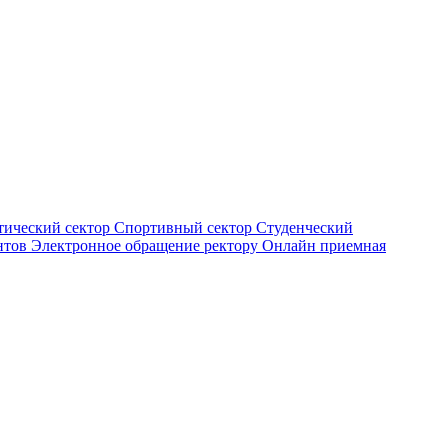
тический сектор
Спортивный сектор
Студенческий
нтов
Электронное обращение ректору
Онлайн приемная