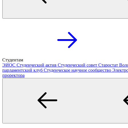
Студентам
ЭИОС
Студенческий актив
Студенческий совет
Старостат
Вол
парламентский клуб
Студенческое научное сообщество
Электр
проректора