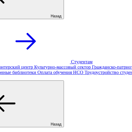
Назад
Студентам
онтерский центр
Культурно-массовый сектор
Гражданско-патрио
онные библиотеки
Оплата обучения
НСО
Трудоустройство студе
Назад