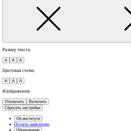
Размер текста:
A
A
A
Цветовая схема:
A
A
A
Изображения:
Отключить
Включить
Сбросить настройки
Об институте
Подать заявление
Образование