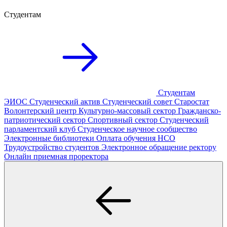
Студентам
Студентам
ЭИОС
Студенческий актив
Студенческий совет
Старостат
Волонтерский центр
Культурно-массовый сектор
Гражданско-
патриотический сектор
Спортивный сектор
Студенческий
парламентский клуб
Студенческое научное сообщество
Электронные библиотеки
Оплата обучения
НСО
Трудоустройство студентов
Электронное обращение ректору
Онлайн приемная проректора