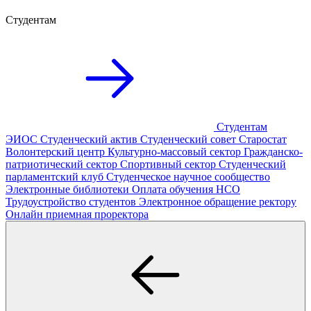
Студентам
Студентам
ЭИОС
Студенческий актив
Студенческий совет
Старостат
Волонтерский центр
Культурно-массовый сектор
Гражданско-
патриотический сектор
Спортивный сектор
Студенческий
парламентский клуб
Студенческое научное сообщество
Электронные библиотеки
Оплата обучения
НСО
Трудоустройство студентов
Электронное обращение ректору
Онлайн приемная проректора