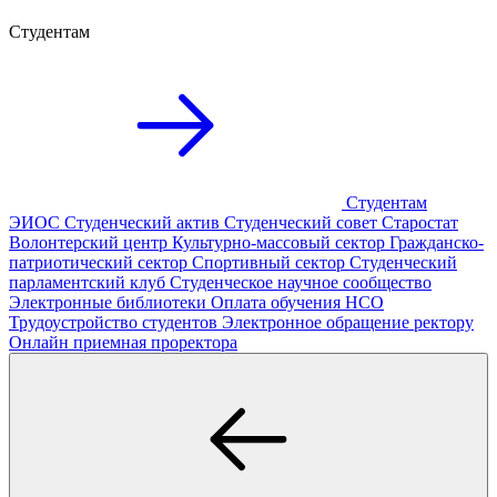
Студентам
Студентам
ЭИОС
Студенческий актив
Студенческий совет
Старостат
Волонтерский центр
Культурно-массовый сектор
Гражданско-
патриотический сектор
Спортивный сектор
Студенческий
парламентский клуб
Студенческое научное сообщество
Электронные библиотеки
Оплата обучения
НСО
Трудоустройство студентов
Электронное обращение ректору
Онлайн приемная проректора