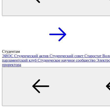
Студентам
ЭИОС
Студенческий актив
Студенческий совет
Старостат
Вол
парламентский клуб
Студенческое научное сообщество
Электр
проректора