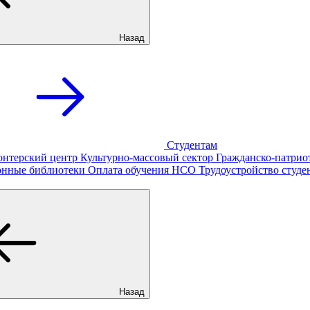
Назад
Студентам
онтерский центр
Культурно-массовый сектор
Гражданско-патрио
онные библиотеки
Оплата обучения
НСО
Трудоустройство студе
Назад