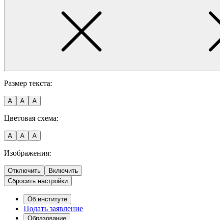
Размер текста:
A
A
A
Цветовая схема:
A
A
A
Изображения:
Отключить
Включить
Сбросить настройки
Об институте
Подать заявление
Образование