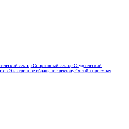
тический сектор
Спортивный сектор
Студенческий
нтов
Электронное обращение ректору
Онлайн приемная