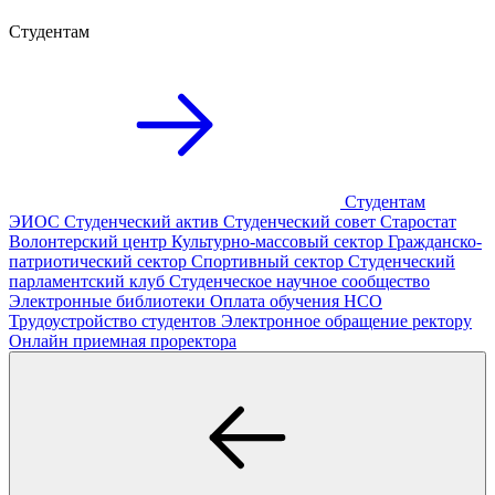
Студентам
Студентам
ЭИОС
Студенческий актив
Студенческий совет
Старостат
Волонтерский центр
Культурно-массовый сектор
Гражданско-
патриотический сектор
Спортивный сектор
Студенческий
парламентский клуб
Студенческое научное сообщество
Электронные библиотеки
Оплата обучения
НСО
Трудоустройство студентов
Электронное обращение ректору
Онлайн приемная проректора