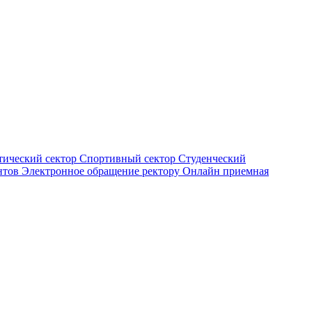
тический сектор
Спортивный сектор
Студенческий
нтов
Электронное обращение ректору
Онлайн приемная