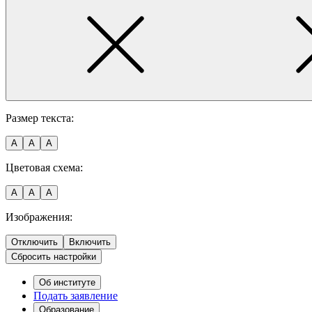
Размер текста:
A
A
A
Цветовая схема:
A
A
A
Изображения:
Отключить
Включить
Сбросить настройки
Об институте
Подать заявление
Образование