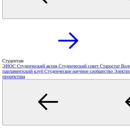
Студентам
ЭИОС
Студенческий актив
Студенческий совет
Старостат
Вол
парламентский клуб
Студенческое научное сообщество
Электр
проректора