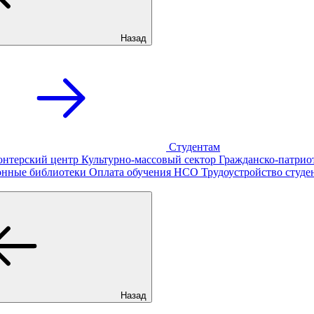
Назад
Студентам
онтерский центр
Культурно-массовый сектор
Гражданско-патрио
онные библиотеки
Оплата обучения
НСО
Трудоустройство студе
Назад