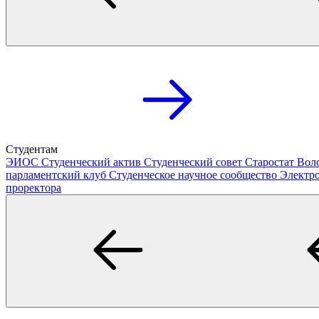
Студентам
ЭИОС
Студенческий актив
Студенческий совет
Старостат
Вол
парламентский клуб
Студенческое научное сообщество
Электр
проректора