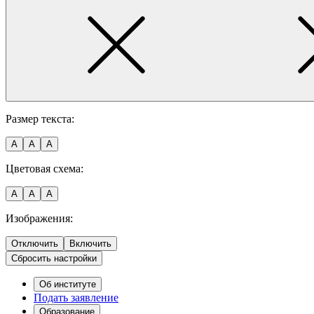
Размер текста:
A
A
A
Цветовая схема:
A
A
A
Изображения:
Отключить
Включить
Сбросить настройки
Об институте
Подать заявление
Образование