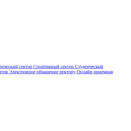
тический сектор
Спортивный сектор
Студенческий
нтов
Электронное обращение ректору
Онлайн приемная