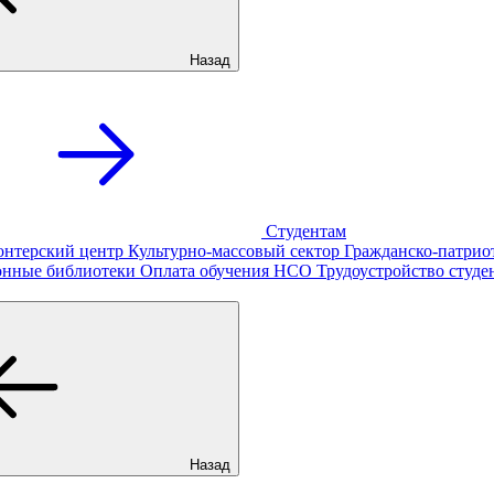
Назад
Студентам
онтерский центр
Культурно-массовый сектор
Гражданско-патрио
онные библиотеки
Оплата обучения
НСО
Трудоустройство студе
Назад