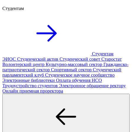
Студентам
Студентам
ЭИОС
Студенческий актив
Студенческий совет
Старостат
Волонтерский центр
Культурно-массовый сектор
Гражданско-
патриотический сектор
Спортивный сектор
Студенческий
парламентский клуб
Студенческое научное сообщество
Электронные библиотеки
Оплата обучения
НСО
Трудоустройство студентов
Электронное обращение ректору
Онлайн приемная проректора