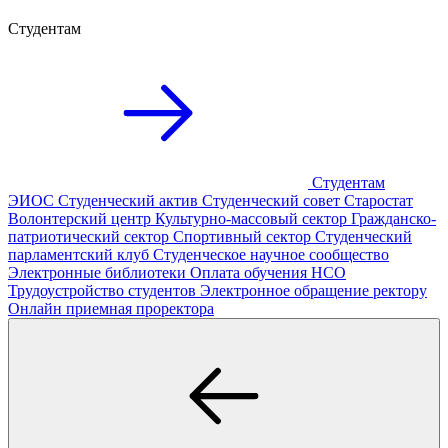
Студентам
Студентам
ЭИОС
Студенческий актив
Студенческий совет
Старостат
Волонтерский центр
Культурно-массовый сектор
Гражданско-
патриотический сектор
Спортивный сектор
Студенческий
парламентский клуб
Студенческое научное сообщество
Электронные библиотеки
Оплата обучения
НСО
Трудоустройство студентов
Электронное обращение ректору
Онлайн приемная проректора