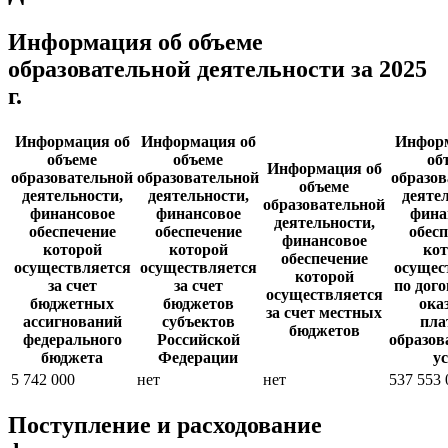
Информация об объеме
образовательной деятельности за 2025
г.
Информация об
Информация об
Информ
объеме
объеме
об
Информация об
образовательной
образовательной
образов
объеме
деятельности,
деятельности,
деяте
образовательной
финансовое
финансовое
фина
деятельности,
обеспечение
обеспечение
обес
финансовое
которой
которой
кот
обеспечение
осуществляется
осуществляется
осущес
которой
за счет
за счет
по дог
осуществляется
бюджетных
бюджетов
ока
за счет местных
ассигнований
субъектов
пла
бюджетов
федерального
Российской
образов
бюджета
Федерации
у
5 742 000
нет
нет
537 553 
Поступление и расходование