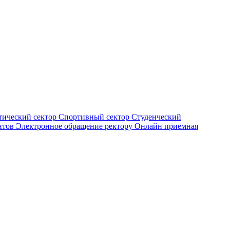
тический сектор
Спортивный сектор
Студенческий
нтов
Электронное обращение ректору
Онлайн приемная