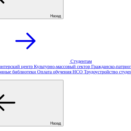
Назад
Студентам
онтерский центр
Культурно-массовый сектор
Гражданско-патрио
онные библиотеки
Оплата обучения
НСО
Трудоустройство студе
Назад