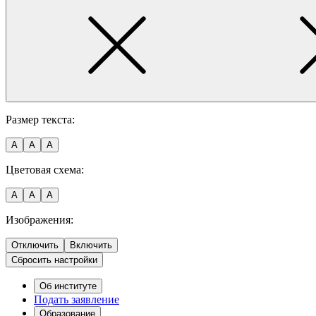
Размер текста:
A
A
A
Цветовая схема:
A
A
A
Изображения:
Отключить
Включить
Сбросить настройки
Об институте
Подать заявление
Образование