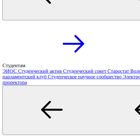
Студентам
ЭИОС
Студенческий актив
Студенческий совет
Старостат
Вол
парламентский клуб
Студенческое научное сообщество
Электр
проректора