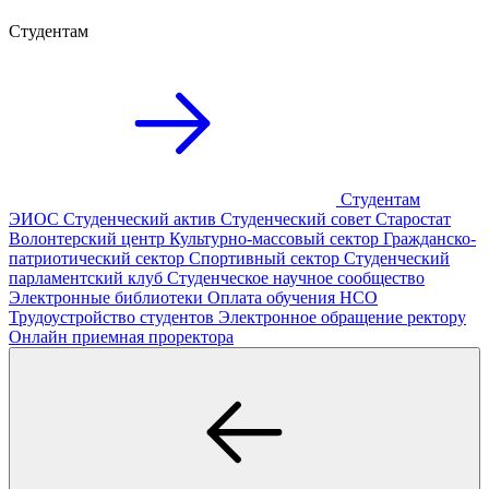
Студентам
Студентам
ЭИОС
Студенческий актив
Студенческий совет
Старостат
Волонтерский центр
Культурно-массовый сектор
Гражданско-
патриотический сектор
Спортивный сектор
Студенческий
парламентский клуб
Студенческое научное сообщество
Электронные библиотеки
Оплата обучения
НСО
Трудоустройство студентов
Электронное обращение ректору
Онлайн приемная проректора