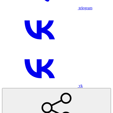
telegram
vk