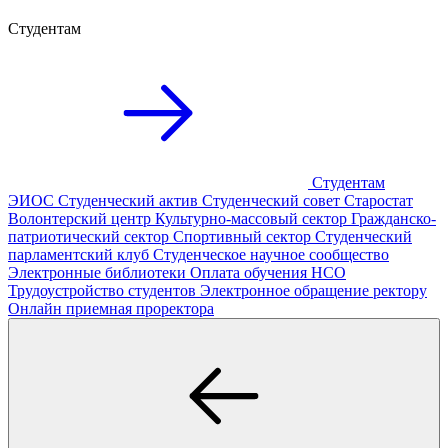
Студентам
Студентам
ЭИОС
Студенческий актив
Студенческий совет
Старостат
Волонтерский центр
Культурно-массовый сектор
Гражданско-
патриотический сектор
Спортивный сектор
Студенческий
парламентский клуб
Студенческое научное сообщество
Электронные библиотеки
Оплата обучения
НСО
Трудоустройство студентов
Электронное обращение ректору
Онлайн приемная проректора