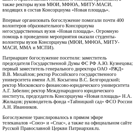
также ректоры вузов МЮИ, МФЮА, МИТУ-МАСИ,
входящих в состав Консорциума «Новая площадь».
Впервые организовать богослужение помогали почти 400
волонтеров образовательного Консорциума
негосударственных вузов «Новая площадь». Огромную
помощь в проведении мероприятия оказали студенты-
волонтеры вузов Консорциума (МЮИ, МФЮА, МИТУ-
МАСИ, ММА и МСПИ).
Патриаршее богослужение посетили: заместитель
председателя Государственной Думы ФС РФ А.Ю. Кузнецова;
первый заместитель генерального директора ОАО «РЖД»
В.В. Михайлов; ректор Российского государственного
университета имени А.Н. Косыгина В.С. Белгородский;
ректор Московского финансово-юридического университета
А.Г. Забелин; ректор Международного юридического
института, председатель Консорциума «Новая площадь» Н.А.
Жильцов; руководитель фонда «Тайницкий сад» ФСО России
А.Н. Иванников.
Богослужение транслировалось в прямом эфире
телеканалов «Союз» и «Спас», а также на официальном сайте
Русской Православной Церкви Патриархия.ru.