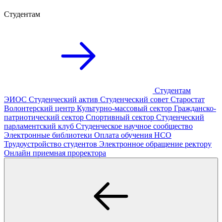
Студентам
Студентам
ЭИОС
Студенческий актив
Студенческий совет
Старостат
Волонтерский центр
Культурно-массовый сектор
Гражданско-
патриотический сектор
Спортивный сектор
Студенческий
парламентский клуб
Студенческое научное сообщество
Электронные библиотеки
Оплата обучения
НСО
Трудоустройство студентов
Электронное обращение ректору
Онлайн приемная проректора