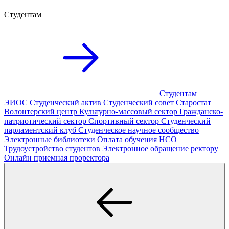
Студентам
Студентам
ЭИОС
Студенческий актив
Студенческий совет
Старостат
Волонтерский центр
Культурно-массовый сектор
Гражданско-
патриотический сектор
Спортивный сектор
Студенческий
парламентский клуб
Студенческое научное сообщество
Электронные библиотеки
Оплата обучения
НСО
Трудоустройство студентов
Электронное обращение ректору
Онлайн приемная проректора