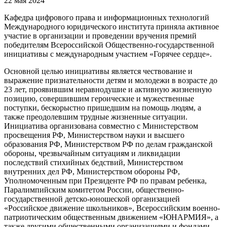
22 мая 2024
Кафедра цифрового права и информационных технологий
Международного юридического института приняла активное
участие в организации и проведении вручения премий
победителям Всероссийской Общественно-государственной
инициативы с международным участием «Горячее сердце».
Основной целью инициативы является чествование и
выражение признательности детям и молодежи в возрасте до
23 лет, проявившим неравнодушие и активную жизненную
позицию, совершившим героические и мужественные
поступки, бескорыстно пришедшим на помощь людям, а
также преодолевшим трудные жизненные ситуации.
Инициатива организована совместно с Министерством
просвещения РФ, Министерством науки и высшего
образования РФ, Министерством РФ по делам гражданской
обороны, чрезвычайным ситуациям и ликвидации
последствий стихийных бедствий, Министерством
внутренних дел РФ, Министерством обороны РФ,
Уполномоченным при Президенте РФ по правам ребенка,
Паралимпийским комитетом России, общественно-
государственной детско-юношеской организацией
«Российское движение школьников», Всероссийским военно-
патриотическим общественным движением «ЮНАРМИЯ», а
также другими общественными организациями и фондами.