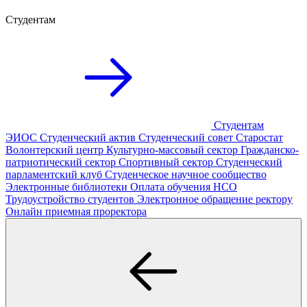
Студентам
Студентам
ЭИОС
Студенческий актив
Студенческий совет
Старостат
Волонтерский центр
Культурно-массовый сектор
Гражданско-
патриотический сектор
Спортивный сектор
Студенческий
парламентский клуб
Студенческое научное сообщество
Электронные библиотеки
Оплата обучения
НСО
Трудоустройство студентов
Электронное обращение ректору
Онлайн приемная проректора