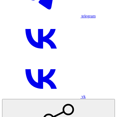
telegram
vk