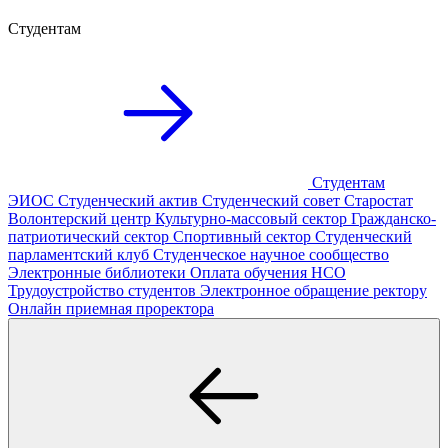
Студентам
Студентам
ЭИОС
Студенческий актив
Студенческий совет
Старостат
Волонтерский центр
Культурно-массовый сектор
Гражданско-
патриотический сектор
Спортивный сектор
Студенческий
парламентский клуб
Студенческое научное сообщество
Электронные библиотеки
Оплата обучения
НСО
Трудоустройство студентов
Электронное обращение ректору
Онлайн приемная проректора