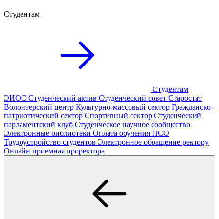
Студентам
Студентам
ЭИОС
Студенческий актив
Студенческий совет
Старостат
Волонтерский центр
Культурно-массовый сектор
Гражданско-
патриотический сектор
Спортивный сектор
Студенческий
парламентский клуб
Студенческое научное сообщество
Электронные библиотеки
Оплата обучения
НСО
Трудоустройство студентов
Электронное обращение ректору
Онлайн приемная проректора