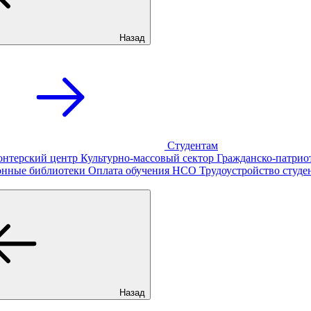
Назад
Студентам
онтерский центр
Культурно-массовый сектор
Гражданско-патрио
онные библиотеки
Оплата обучения
НСО
Трудоустройство студе
Назад