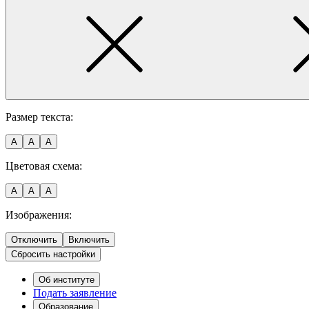
Размер текста:
A
A
A
Цветовая схема:
A
A
A
Изображения:
Отключить
Включить
Сбросить настройки
Об институте
Подать заявление
Образование