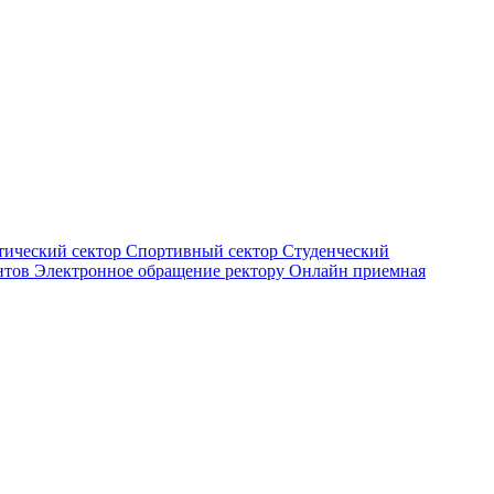
тический сектор
Спортивный сектор
Студенческий
нтов
Электронное обращение ректору
Онлайн приемная