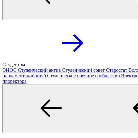
Студентам
ЭИОС
Студенческий актив
Студенческий совет
Старостат
Вол
парламентский клуб
Студенческое научное сообщество
Электр
проректора