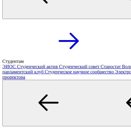
Студентам
ЭИОС
Студенческий актив
Студенческий совет
Старостат
Вол
парламентский клуб
Студенческое научное сообщество
Электр
проректора