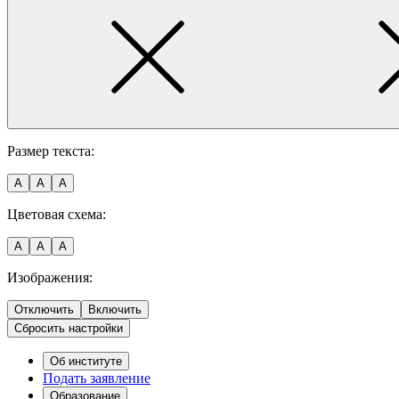
Размер текста:
A
A
A
Цветовая схема:
A
A
A
Изображения:
Отключить
Включить
Сбросить настройки
Об институте
Подать заявление
Образование