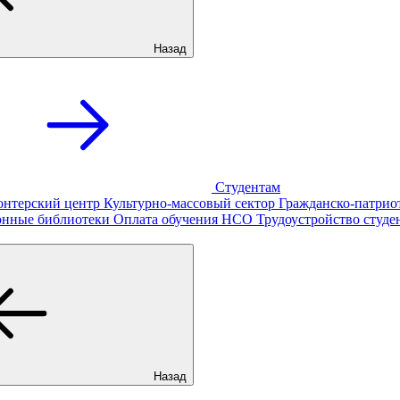
Назад
Студентам
онтерский центр
Культурно-массовый сектор
Гражданско-патрио
онные библиотеки
Оплата обучения
НСО
Трудоустройство студе
Назад