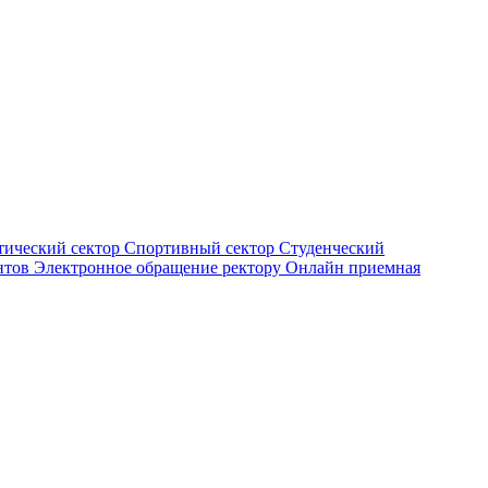
тический сектор
Спортивный сектор
Студенческий
нтов
Электронное обращение ректору
Онлайн приемная