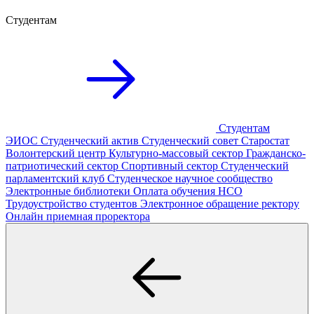
Студентам
Студентам
ЭИОС
Студенческий актив
Студенческий совет
Старостат
Волонтерский центр
Культурно-массовый сектор
Гражданско-
патриотический сектор
Спортивный сектор
Студенческий
парламентский клуб
Студенческое научное сообщество
Электронные библиотеки
Оплата обучения
НСО
Трудоустройство студентов
Электронное обращение ректору
Онлайн приемная проректора