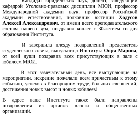
Кандидат юридических наук, доцент, заведующий
кафедрой Уголовно-правовых дисциплин МЮИ, профессор
Международной академии наук, профессор Российской
академии естествознания, полковник юстиции
Ходусов
Алексей Александрович,
от имени всего преподавательского
состава нашего вуза, поздравил коллег с 30-летием со дня
образования Института.
И завершила плеяду поздравлений, председатель
студенческого совета, выпускница Института
Опря Марина
,
от всей души поздравив всех присутствующих в зале с
юбилеем МЮИ.
В этот замечательный день, все выступающие на
мероприятии, ис
кренне пожелали всем причастным к этому
событию, успехов в благородном труде, больших свершений,
достижения новых высот и новых юбилеев!
В адрес наше Института также были направлены
поздравления из органов власти и общественных
организаций.