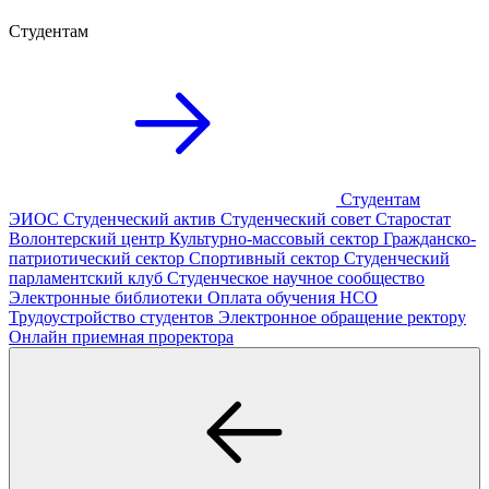
Студентам
Студентам
ЭИОС
Студенческий актив
Студенческий совет
Старостат
Волонтерский центр
Культурно-массовый сектор
Гражданско-
патриотический сектор
Спортивный сектор
Студенческий
парламентский клуб
Студенческое научное сообщество
Электронные библиотеки
Оплата обучения
НСО
Трудоустройство студентов
Электронное обращение ректору
Онлайн приемная проректора