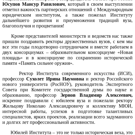
Юсупов Мансур Равилович
, который в своем выступлении
отметил важность партнерских отношений с Международным
юридическим институтом, а также пожелал Институту
дальнейшего развития и приумножения традиций вуза,
благополучия и процветания!
Кроме представителей министерств и ведомств нас также
пришли поздравить ректоры дружественных вузов, с кем мы
все эти годы плодотворно сотрудничаем и вместе работаем в
двух консорциумах – образовательном консорциуме «Новая
площадь» и в консорциуме по сохранению исторической
памяти «Память сильнее оружия».
Ректор Института современного искусства (ИСИ),
профессор
Сухолет
Ирина
Наумовна
и
ректор Российского
нового университета (РосНОУ), руководитель Экспертного
Совета при Комитете государственной думы по науке и
образованию, профессор
Зернов Владимир Алексеевич
,
искренне поздравили с юбилеем вуза и
пожелали
ректору
Жильцову Николаю Александровичу и коллективу
МЮИ,
интересной работы,
успехов в подготовке талантливых
специалистов, ярких проектов,
реализации всего задуманного
и долгих лет профессиональной активности
.
Юбилей Института – это не только историческая веха, это