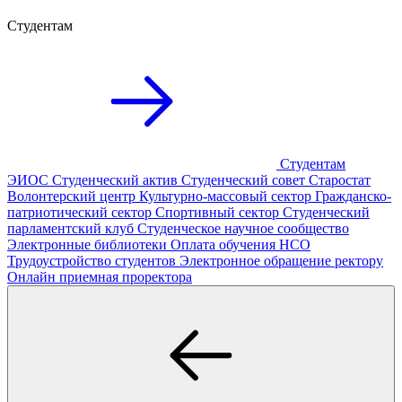
Студентам
Студентам
ЭИОС
Студенческий актив
Студенческий совет
Старостат
Волонтерский центр
Культурно-массовый сектор
Гражданско-
патриотический сектор
Спортивный сектор
Студенческий
парламентский клуб
Студенческое научное сообщество
Электронные библиотеки
Оплата обучения
НСО
Трудоустройство студентов
Электронное обращение ректору
Онлайн приемная проректора