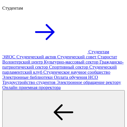
Студентам
Студентам
ЭИОС
Студенческий актив
Студенческий совет
Старостат
Волонтерский центр
Культурно-массовый сектор
Гражданско-
патриотический сектор
Спортивный сектор
Студенческий
парламентский клуб
Студенческое научное сообщество
Электронные библиотеки
Оплата обучения
НСО
Трудоустройство студентов
Электронное обращение ректору
Онлайн приемная проректора