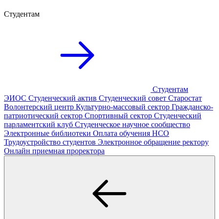
Студентам
Студентам
ЭИОС
Студенческий актив
Студенческий совет
Старостат
Волонтерский центр
Культурно-массовый сектор
Гражданско-
патриотический сектор
Спортивный сектор
Студенческий
парламентский клуб
Студенческое научное сообщество
Электронные библиотеки
Оплата обучения
НСО
Трудоустройство студентов
Электронное обращение ректору
Онлайн приемная проректора