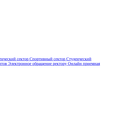
тический сектор
Спортивный сектор
Студенческий
нтов
Электронное обращение ректору
Онлайн приемная