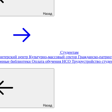
Назад
Студентам
онтерский центр
Культурно-массовый сектор
Гражданско-патрио
онные библиотеки
Оплата обучения
НСО
Трудоустройство студе
Назад