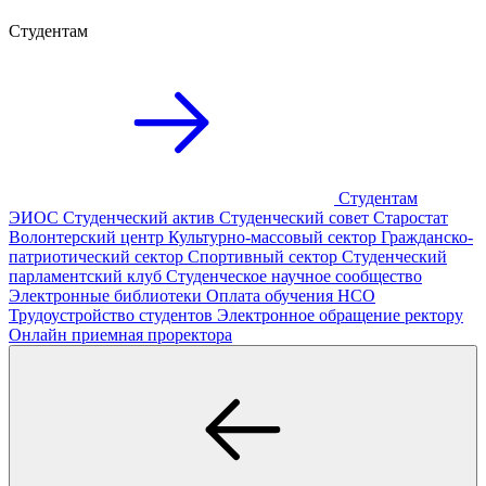
Студентам
Студентам
ЭИОС
Студенческий актив
Студенческий совет
Старостат
Волонтерский центр
Культурно-массовый сектор
Гражданско-
патриотический сектор
Спортивный сектор
Студенческий
парламентский клуб
Студенческое научное сообщество
Электронные библиотеки
Оплата обучения
НСО
Трудоустройство студентов
Электронное обращение ректору
Онлайн приемная проректора