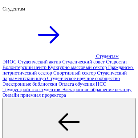
Студентам
Студентам
ЭИОС
Студенческий актив
Студенческий совет
Старостат
Волонтерский центр
Культурно-массовый сектор
Гражданско-
патриотический сектор
Спортивный сектор
Студенческий
парламентский клуб
Студенческое научное сообщество
Электронные библиотеки
Оплата обучения
НСО
Трудоустройство студентов
Электронное обращение ректору
Онлайн приемная проректора