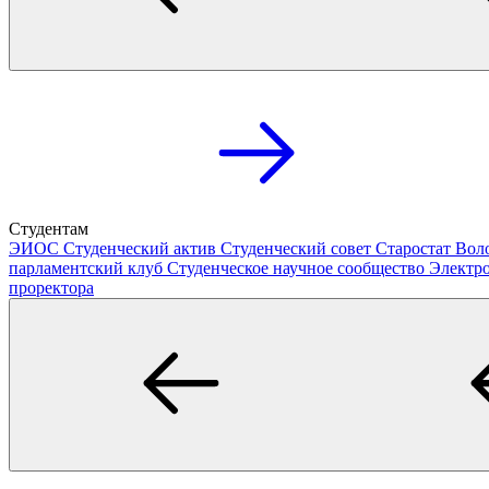
Студентам
ЭИОС
Студенческий актив
Студенческий совет
Старостат
Вол
парламентский клуб
Студенческое научное сообщество
Электр
проректора