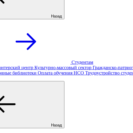
Назад
Студентам
онтерский центр
Культурно-массовый сектор
Гражданско-патрио
онные библиотеки
Оплата обучения
НСО
Трудоустройство студе
Назад