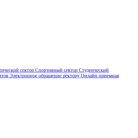
тический сектор
Спортивный сектор
Студенческий
нтов
Электронное обращение ректору
Онлайн приемная