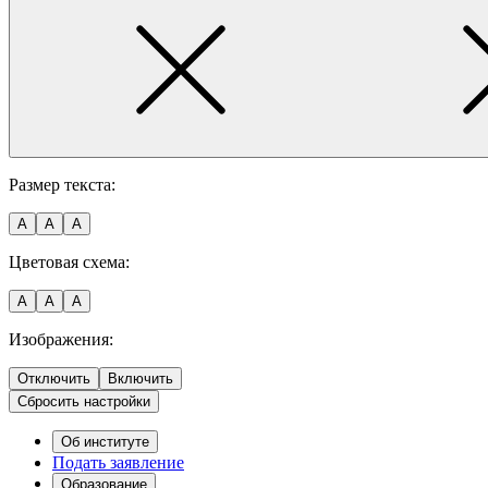
Размер текста:
A
A
A
Цветовая схема:
A
A
A
Изображения:
Отключить
Включить
Сбросить настройки
Об институте
Подать заявление
Образование