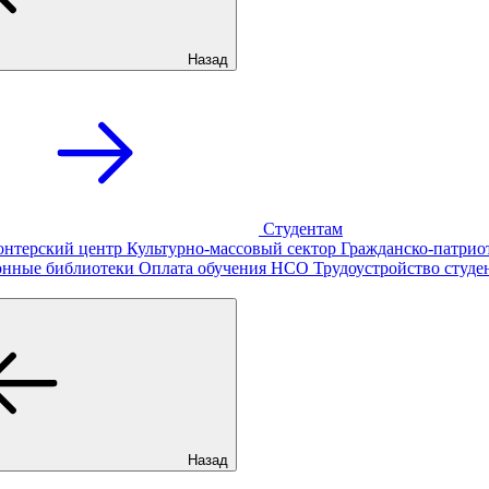
Назад
Студентам
онтерский центр
Культурно-массовый сектор
Гражданско-патрио
онные библиотеки
Оплата обучения
НСО
Трудоустройство студе
Назад