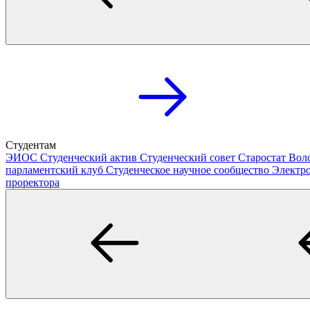
Студентам
ЭИОС
Студенческий актив
Студенческий совет
Старостат
Вол
парламентский клуб
Студенческое научное сообщество
Электр
проректора