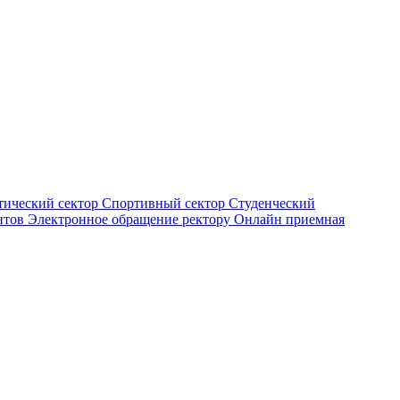
тический сектор
Спортивный сектор
Студенческий
нтов
Электронное обращение ректору
Онлайн приемная