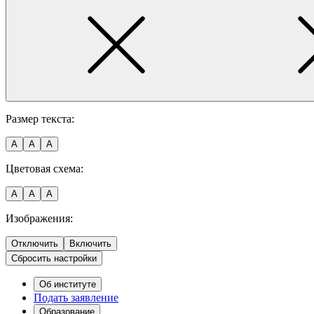
Размер текста:
A
A
A
Цветовая схема:
A
A
A
Изображения:
Отключить
Включить
Сбросить настройки
Об институте
Подать заявление
Образование