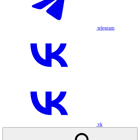
telegram
vk