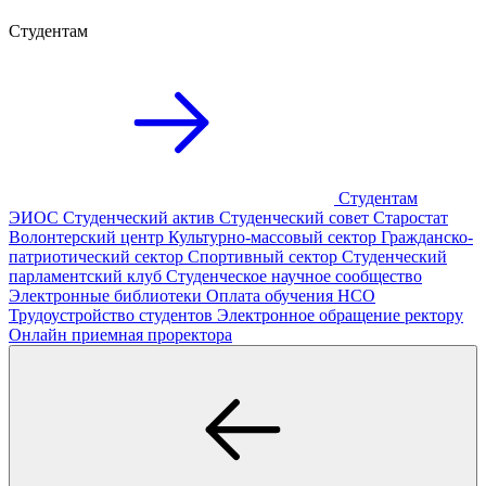
Студентам
Студентам
ЭИОС
Студенческий актив
Студенческий совет
Старостат
Волонтерский центр
Культурно-массовый сектор
Гражданско-
патриотический сектор
Спортивный сектор
Студенческий
парламентский клуб
Студенческое научное сообщество
Электронные библиотеки
Оплата обучения
НСО
Трудоустройство студентов
Электронное обращение ректору
Онлайн приемная проректора