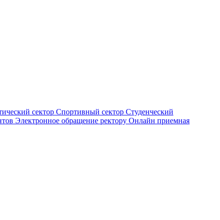
тический сектор
Спортивный сектор
Студенческий
нтов
Электронное обращение ректору
Онлайн приемная