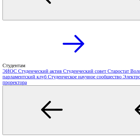
Студентам
ЭИОС
Студенческий актив
Студенческий совет
Старостат
Вол
парламентский клуб
Студенческое научное сообщество
Электр
проректора