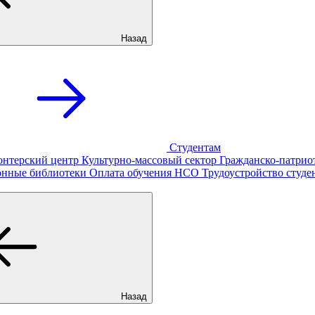
Назад
Студентам
онтерский центр
Культурно-массовый сектор
Гражданско-патрио
онные библиотеки
Оплата обучения
НСО
Трудоустройство студе
Назад