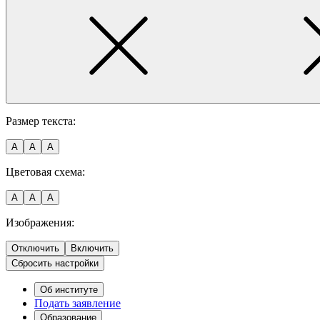
Размер текста:
A
A
A
Цветовая схема:
A
A
A
Изображения:
Отключить
Включить
Сбросить настройки
Об институте
Подать заявление
Образование