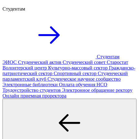
Студентам
Студентам
ЭИОС
Студенческий актив
Студенческий совет
Старостат
Волонтерский центр
Культурно-массовый сектор
Гражданско-
патриотический сектор
Спортивный сектор
Студенческий
парламентский клуб
Студенческое научное сообщество
Электронные библиотеки
Оплата обучения
НСО
Трудоустройство студентов
Электронное обращение ректору
Онлайн приемная проректора