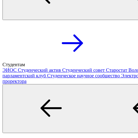
Студентам
ЭИОС
Студенческий актив
Студенческий совет
Старостат
Вол
парламентский клуб
Студенческое научное сообщество
Электр
проректора