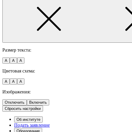
Размер текста:
A
A
A
Цветовая схема:
A
A
A
Изображения:
Отключить
Включить
Сбросить настройки
Об институте
Подать заявление
Образование