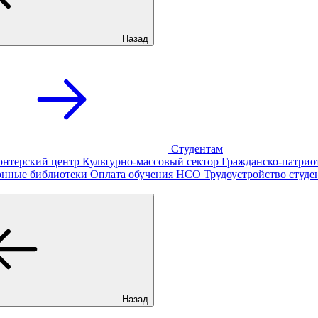
Назад
Студентам
онтерский центр
Культурно-массовый сектор
Гражданско-патрио
онные библиотеки
Оплата обучения
НСО
Трудоустройство студе
Назад