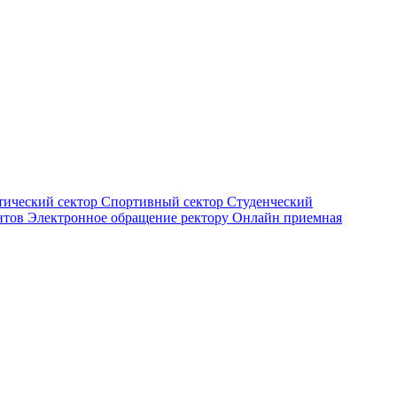
тический сектор
Спортивный сектор
Студенческий
нтов
Электронное обращение ректору
Онлайн приемная