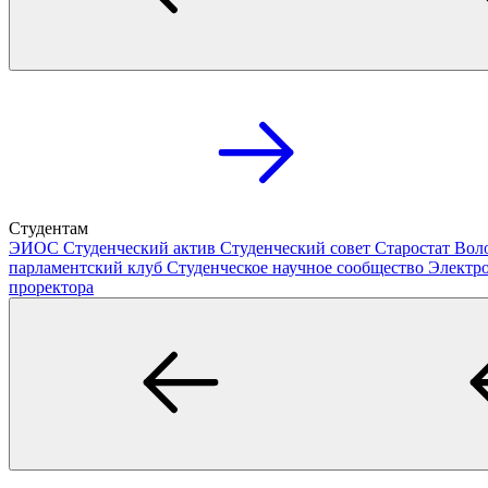
Студентам
ЭИОС
Студенческий актив
Студенческий совет
Старостат
Вол
парламентский клуб
Студенческое научное сообщество
Электр
проректора