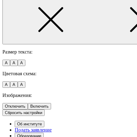
Размер текста:
A
A
A
Цветовая схема:
A
A
A
Изображения:
Отключить
Включить
Сбросить настройки
Об институте
Подать заявление
Образование