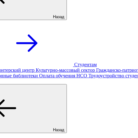
Назад
Студентам
онтерский центр
Культурно-массовый сектор
Гражданско-патрио
онные библиотеки
Оплата обучения
НСО
Трудоустройство студе
Назад