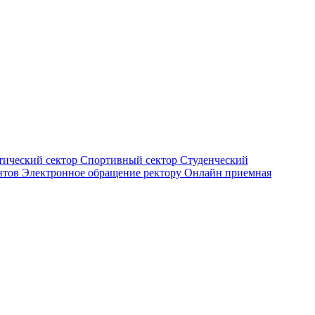
тический сектор
Спортивный сектор
Студенческий
нтов
Электронное обращение ректору
Онлайн приемная