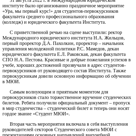
31 августа 2022 г. в Международном юридическом
институте было организованно праздничное мероприятие
«Ура, мы первый курс!» для студентов-первокурсников
факультета среднего профессионального образования
(колледж) и юридического факультета Института.
С приветственной речью на сцене выступили: ректор
Международного юридического института Н.А. Жильцов,
первый проректор Д.А. Пахолкин, проректор – начальник
управления молодежной политики Р.С. Мамедов, декан
юридического факультета Е.Л. Раковская, декан факультета
СПО Н.А. Пестова. Красивые и добрые пожелания успехов в
учебе, хороших достижений прозвучали в адрес студентов-
первокурсников от руководящего состав Института. Также
первокурсникам довели основную информацию об обучении
в МЮИ.
Самым волнующим и приятным моментом для
первокурсников стало торжественное вручение студенческих
билетов. Ребята получили официальный документ – пропуск
в мир студенчества – студенческий билет и теперь они носят
гордое звание «Студент МЮИ».
Вторая часть мероприятия включала в себя выступления
руководителей секторов Студенческого совета МЮИ с
презентациями основных направлений внеучебной