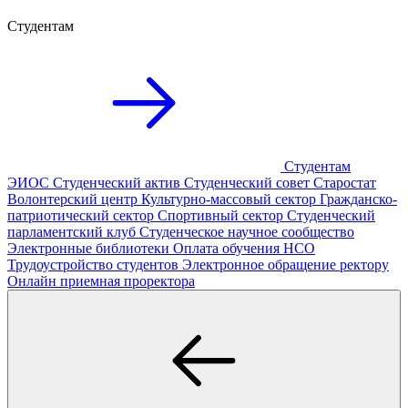
Студентам
Студентам
ЭИОС
Студенческий актив
Студенческий совет
Старостат
Волонтерский центр
Культурно-массовый сектор
Гражданско-
патриотический сектор
Спортивный сектор
Студенческий
парламентский клуб
Студенческое научное сообщество
Электронные библиотеки
Оплата обучения
НСО
Трудоустройство студентов
Электронное обращение ректору
Онлайн приемная проректора