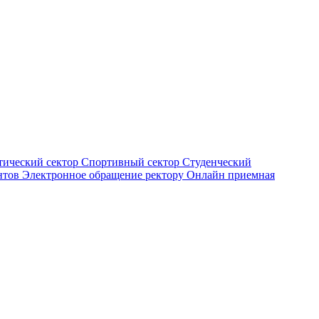
тический сектор
Спортивный сектор
Студенческий
нтов
Электронное обращение ректору
Онлайн приемная