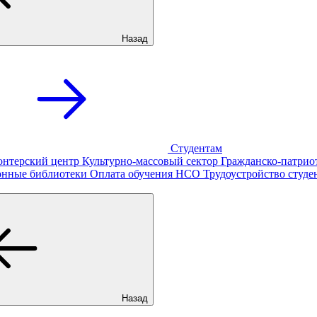
Назад
Студентам
онтерский центр
Культурно-массовый сектор
Гражданско-патрио
онные библиотеки
Оплата обучения
НСО
Трудоустройство студе
Назад