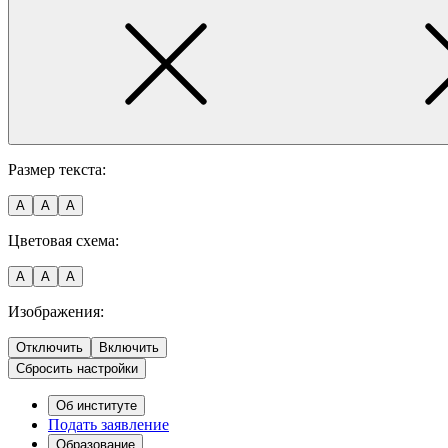
Размер текста:
A
A
A
Цветовая схема:
A
A
A
Изображения:
Отключить
Включить
Сбросить настройки
Об институте
Подать заявление
Образование