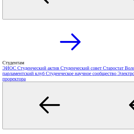
Студентам
ЭИОС
Студенческий актив
Студенческий совет
Старостат
Вол
парламентский клуб
Студенческое научное сообщество
Электр
проректора