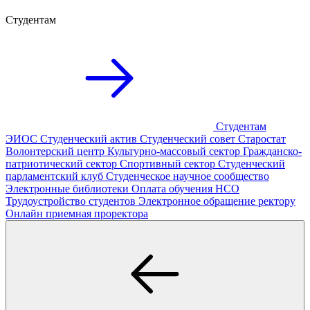
Студентам
Студентам
ЭИОС
Студенческий актив
Студенческий совет
Старостат
Волонтерский центр
Культурно-массовый сектор
Гражданско-
патриотический сектор
Спортивный сектор
Студенческий
парламентский клуб
Студенческое научное сообщество
Электронные библиотеки
Оплата обучения
НСО
Трудоустройство студентов
Электронное обращение ректору
Онлайн приемная проректора