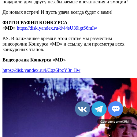
подарили друг другу незабываемые впечатления и эмоции!
До новых встреч! И пусть удача всегда будет с вами!
ФОТОГРАФИИ КОНКУРСА
«MD»
https://disk.yandex.ru/d/44sU39igtS6mIw
P.S. В ближайшее время в этой статье мы разместим
видеоролик Конкурса «МD» и ссылку для просмотра всех
конкурсных этапов.
Видеоролик Конкурса «МD»
https://disk.yandex.ru/i/Cqz6IpcY3r_Ilw
Сделано в amoCRM