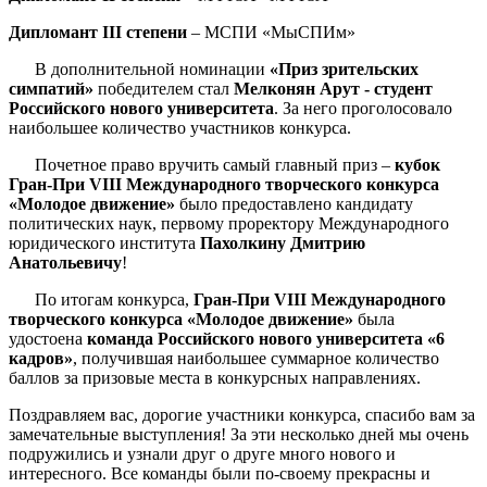
Дипломант III степени
– МСПИ «МыСПИм»
В дополнительной номинации
«Приз зрительских
симпатий»
победителем стал
Мелконян Арут - студент
Российского нового университета
. За него проголосовало
наибольшее количество участников конкурса.
Почетное право вручить самый главный приз –
кубок
Гран-При VIII Международного творческого конкурса
«Молодое движение»
было предоставлено кандидату
политических наук, первому проректору Международного
юридического института
Пахолкину Дмитрию
Анатольевичу
!
По итогам конкурса,
Гран-При VIII Международного
творческого конкурса «Молодое движение»
была
удостоена
команда Российского нового университета «6
кадров»
, получившая наибольшее суммарное количество
баллов за призовые места в конкурсных направлениях.
Поздравляем вас, дорогие участники конкурса, спасибо вам за
замечательные выступления! За эти несколько дней мы очень
подружились и узнали друг о друге много нового и
интересного. Все команды были по-своему прекрасны и