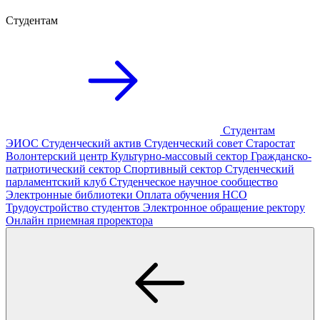
Студентам
Студентам
ЭИОС
Студенческий актив
Студенческий совет
Старостат
Волонтерский центр
Культурно-массовый сектор
Гражданско-
патриотический сектор
Спортивный сектор
Студенческий
парламентский клуб
Студенческое научное сообщество
Электронные библиотеки
Оплата обучения
НСО
Трудоустройство студентов
Электронное обращение ректору
Онлайн приемная проректора