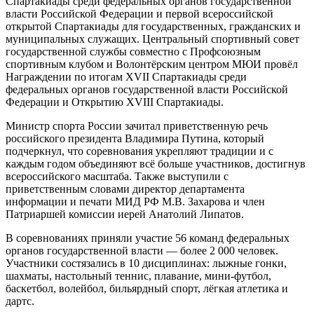
Спартакиады среди федеральных органов государственной
власти Российской Федерации и первой всероссийской
открытой Спартакиады для государственных, гражданских и
муниципальных служащих. Центральный спортивный совет
государственной службы совместно с Профсоюзным
спортивным клубом и Волонтёрским центром МЮИ провёл
Награждении по итогам XVII Спартакиады среди
федеральных органов государственной власти Российской
Федерации и Открытию XVIII Спартакиады.
Министр спорта России зачитал приветственную речь
российского президента Владимира Путина, который
подчеркнул, что соревнования укрепляют традиции и с
каждым годом объединяют всё больше участников, достигнув
всероссийского масштаба. Также выступили с
приветственным словами директор департамента
информации и печати МИД РФ М.В. Захарова и член
Патриаршей комиссии иерей Анатолий Липатов.
В соревнованиях приняли участие 56 команд федеральных
органов государственной власти — более 2 000 человек.
Участники состязались в 10 дисциплинах: лыжные гонки,
шахматы, настольный теннис, плавание, мини-футбол,
баскетбол, волейбол, бильярдный спорт, лёгкая атлетика и
дартс.