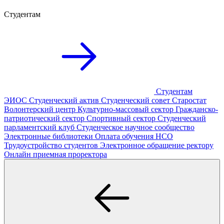
Студентам
Студентам
ЭИОС
Студенческий актив
Студенческий совет
Старостат
Волонтерский центр
Культурно-массовый сектор
Гражданско-
патриотический сектор
Спортивный сектор
Студенческий
парламентский клуб
Студенческое научное сообщество
Электронные библиотеки
Оплата обучения
НСО
Трудоустройство студентов
Электронное обращение ректору
Онлайн приемная проректора