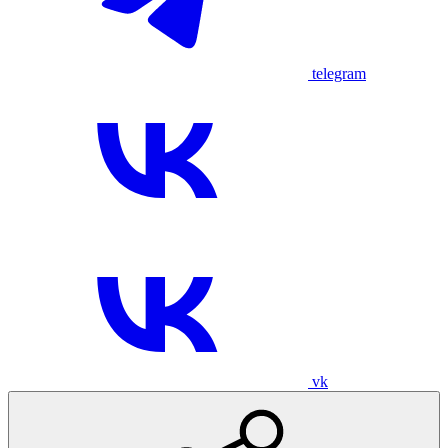
telegram
vk