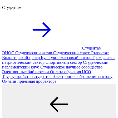
Студентам
Студентам
ЭИОС
Студенческий актив
Студенческий совет
Старостат
Волонтерский центр
Культурно-массовый сектор
Гражданско-
патриотический сектор
Спортивный сектор
Студенческий
парламентский клуб
Студенческое научное сообщество
Электронные библиотеки
Оплата обучения
НСО
Трудоустройство студентов
Электронное обращение ректору
Онлайн приемная проректора