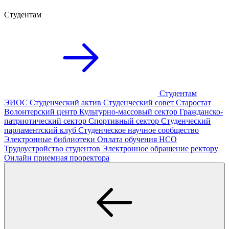
Студентам
Студентам
ЭИОС
Студенческий актив
Студенческий совет
Старостат
Волонтерский центр
Культурно-массовый сектор
Гражданско-
патриотический сектор
Спортивный сектор
Студенческий
парламентский клуб
Студенческое научное сообщество
Электронные библиотеки
Оплата обучения
НСО
Трудоустройство студентов
Электронное обращение ректору
Онлайн приемная проректора