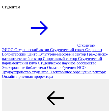
Студентам
Студентам
ЭИОС
Студенческий актив
Студенческий совет
Старостат
Волонтерский центр
Культурно-массовый сектор
Гражданско-
патриотический сектор
Спортивный сектор
Студенческий
парламентский клуб
Студенческое научное сообщество
Электронные библиотеки
Оплата обучения
НСО
Трудоустройство студентов
Электронное обращение ректору
Онлайн приемная проректора