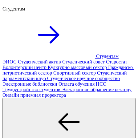
Студентам
Студентам
ЭИОС
Студенческий актив
Студенческий совет
Старостат
Волонтерский центр
Культурно-массовый сектор
Гражданско-
патриотический сектор
Спортивный сектор
Студенческий
парламентский клуб
Студенческое научное сообщество
Электронные библиотеки
Оплата обучения
НСО
Трудоустройство студентов
Электронное обращение ректору
Онлайн приемная проректора