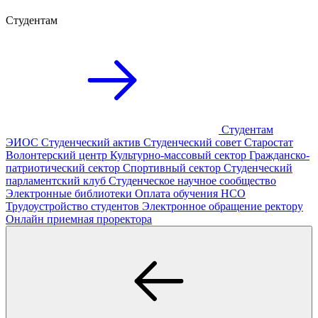
Студентам
Студентам
ЭИОС
Студенческий актив
Студенческий совет
Старостат
Волонтерский центр
Культурно-массовый сектор
Гражданско-
патриотический сектор
Спортивный сектор
Студенческий
парламентский клуб
Студенческое научное сообщество
Электронные библиотеки
Оплата обучения
НСО
Трудоустройство студентов
Электронное обращение ректору
Онлайн приемная проректора